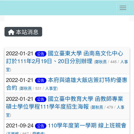
Togg
⏸
本站消息
文章列表
2022-01-21
國立臺東大學 函南島文化中心
公告
訂於111年2月19日、20日分別辦理
(
鄭秋燕
/ 445 /
人事
室
)
2022-01-21
本府與遠雄大飯店簽訂特約優惠
公告
合約
(
鄭秋燕
/ 531 /
人事室
)
2022-01-21
國立臺中教育大學 函教師專業
公告
碩士學位學程111學年度招生海報
(
鄭秋燕
/ 479 /
人事
室
)
2021-09-24
110學年度第一學期 線上班親會
公告
(
王振權
/ 667 /
學務處
)