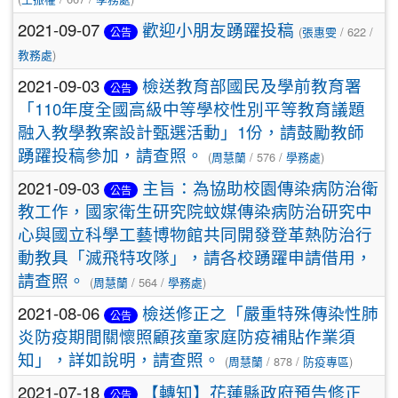
2021-09-07
歡迎小朋友踴躍投稿
(
張惠雯
/ 622 /
公告
教務處
)
2021-09-03
檢送教育部國民及學前教育署
公告
「110年度全國高級中等學校性別平等教育議題
融入教學教案設計甄選活動」1份，請鼓勵教師
踴躍投稿參加，請查照。
(
周慧蘭
/ 576 /
學務處
)
2021-09-03
主旨：為協助校園傳染病防治衛
公告
教工作，國家衛生研究院蚊媒傳染病防治研究中
心與國立科學工藝博物館共同開發登革熱防治行
動教具「滅飛特攻隊」，請各校踴躍申請借用，
請查照。
(
周慧蘭
/ 564 /
學務處
)
2021-08-06
檢送修正之「嚴重特殊傳染性肺
公告
炎防疫期間關懷照顧孩童家庭防疫補貼作業須
知」，詳如說明，請查照。
(
周慧蘭
/ 878 /
防疫專區
)
2021-07-18
【轉知】花蓮縣政府預告修正
公告