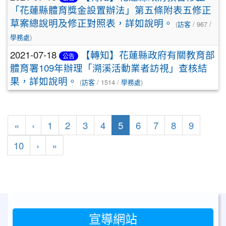
「花蓮縣體育獎金設置辦法」第五條附表五修正
草案總說明及修正對照表，詳如說明。
(
訪客
/ 967 /
學務處
)
2021-07-18
【轉知】花蓮縣政府有關教育部
公告
體育署109年辦理「溯溪活動業者訪視」查核結
果，詳如說明。
(
訪客
/ 1514 /
學務處
)
第一頁
上一頁
(目前頁次)
«
‹
1
2
3
4
5
6
7
8
9
下一頁
最後頁
10
›
»
宣導網站