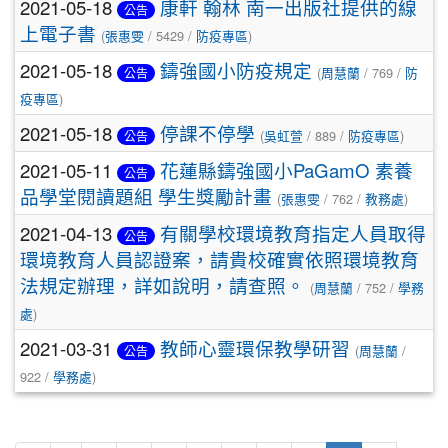
2021-05-18
康軒 翰林 南一出版社提供的線
公告
上電子書
(
張惠雯
/ 5429 /
防疫專區
)
2021-05-18
鑄強國小防疫規定
(
周慧蘭
/ 769 /
防
公告
疫專區
)
2021-05-18
停課不停學
(
吳虹萱
/ 889 /
防疫專區
)
公告
2021-05-11
花蓮縣鑄強國小PaGamO 素養
公告
品學堂閱讀題組 學生獎勵計畫
(
張惠雯
/ 762 /
教務處
)
2021-04-13
有關學校環境教育指定人員取得
公告
環境教育人員認證案，請貴校確實依照環境教育
法規定辦理，詳如說明，請查照。
(
周慧蘭
/ 752 /
學務
處
)
2021-03-31
教師心靈環保教學研習
(
周慧蘭
/
公告
922 /
學務處
)