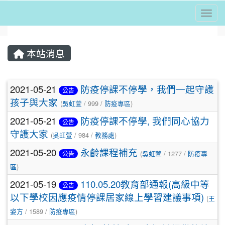
Togg
⏸
本站消息
文章列表
2021-05-21
防疫停課不停學，我們一起守護
公告
孩子與大家
(
吳虹萱
/ 999 /
防疫專區
)
2021-05-21
防疫停課不停學, 我們同心協力
公告
守護大家
(
吳虹萱
/ 984 /
教務處
)
2021-05-20
永齡課程補充
(
吳虹萱
/ 1277 /
防疫專
公告
區
)
2021-05-19
110.05.20教育部通報(高級中等
公告
以下學校因應疫情停課居家線上學習建議事項)
(
王
姿方
/ 1589 /
防疫專區
)