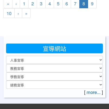
第一頁
上一頁
(目前頁次)
«
‹
1
2
3
4
5
6
7
8
9
下一頁
最後頁
10
›
»
宣導網站
[
more...
]