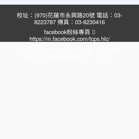
校址：(970)花蓮市永興路20號 電話：03-
8223787 傳真：03-8230416
facebook粉絲專頁
https://m.facebook.com/tcps.hlc/
請用
Chrome
、
FireFox
或
IE10.0瀏
覽器以上獲得最佳瀏覽效果，謝謝！