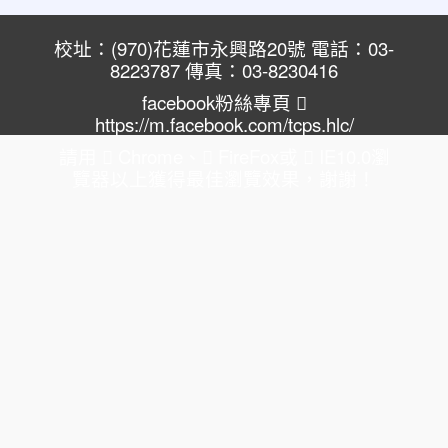
校址：(970)花蓮市永興路20號 電話：03-
8223787 傳真：03-8230416
facebook粉絲專頁
https://m.facebook.com/tcps.hlc/
請用
Chrome
、
FireFox
或
IE10.0瀏
覽器以上獲得最佳瀏覽效果，謝謝！