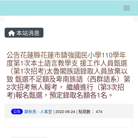
Togg
⏸
本站消息
公告花蓮縣花蓮市鑄強國民小學110學年
度第1次本土語言教學支 援工作人員甄選
（第1次招考)太魯閣族語錄取人員放棄以
致 甄選不足額及卑南族語（西群語系）第
2次招考無人報考， 繼續進行（第3次招
考)報名甄選，預定錄取名額各1名。
鄭秋燕
-
人事室
| 2022-06-24 | 點閱數： 474
公告