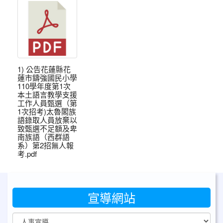
1) 公告花蓮縣花
蓮市鑄強國民小學
110學年度第1次
本土語言教學支援
工作人員甄選（第
1次招考)太魯閣族
語錄取人員放棄以
致甄選不足額及卑
南族語（西群語
系）第2招無人報
考.pdf
宣導網站