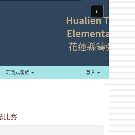
⏸
沉浸式客語
登入
法比賽