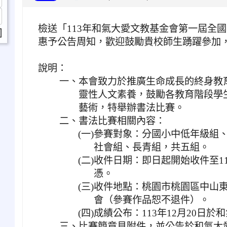
檢送「113年和氣大愛文教基金會第一屆全
]
惠予公告周知，歡迎鼓勵貴校師生踴躍參加
說明：
一、
本會致力於推廣生命成長的終身教
靈性人文素養，鼓勵各教育階段學
藝術，特舉辦書法比賽。
二、
書法比賽相關內容：
(一)
參賽對象：分國小中低年級組
社會組、長青組，共五組。
(二)
收件日期：即日起開始收件至11
憑。
(三)
收件地點：桃園市桃園區中山東
會（參賽作品恕不退件）。
(四)
成績公布：113年12月20日
三、
比賽簡章見附件，並公告於和氣大