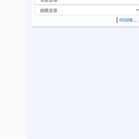
[
more...