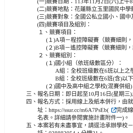
(一)
競賽日期：113年11月2日(六)上
(二)
競賽地點：花蓮縣立玉里國民中學
(三)
競賽對象：全國公私立國小、國中
(四)
競賽項目及組別：
１、
競賽項目：
(１)
A項－程控障礙賽（競賽細則
(２)
B項－遙控障礙賽（競賽細則，
２、
競賽組別：
(１)
國小組（依班級數區分）：
A組：全校班級數在6班以上之
B組：全校班級數在6班(含)以
(２)
國中及高中組之學校(混賽併組)
三、
報名日期：即日起至10月16日(星期三
四、
報名方式：採用線上及紙本併行，由
址：https://ssur.cc/m6A7PsEb(
完成
名表。詳細請參閱實施計畫附件一)。
五、
本案若有未盡事宜，請逕洽承辦學校