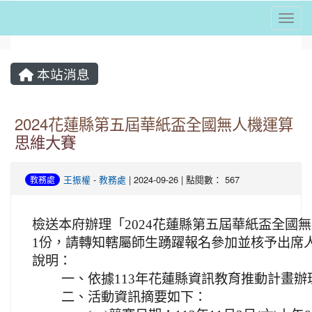
Togg
⏸
本站消息
2024花蓮縣第五屆華紙盃全國無人機運算
思維大賽
王振權
-
教務處
| 2024-09-26 | 點閱數： 567
教務處
檢送本府辦理「2024花蓮縣第五屆華紙盃全國
1份，請轉知轄屬師生踴躍報名參加並核予出席人
說明：
一、
依據113年花蓮縣資訊教育推動計畫辦
二、
活動資訊摘要如下：