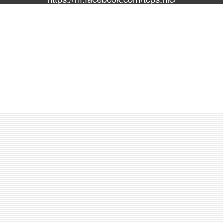
請用
Chrome
、
FireFox
或
IE10.0瀏
覽器以上獲得最佳瀏覽效果，謝謝！