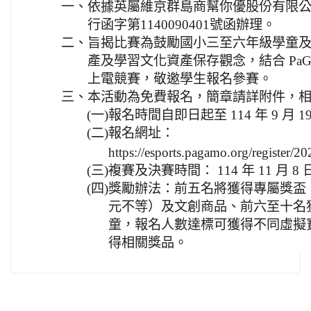
一、
依據英屬維京群島商幫你優股份有限公司
行函字第1140090401號函辦理。
二、
旨揭比賽為鼓勵國小三至六年級學童
產及學習文化資產保存觀念，結合 PaG
上電競賽，敬邀學生報名參賽。
三、
本活動為免費報名，簡章請詳附件，
(一)
報名時間自即日起至 114 年 9 月 1
(二)
報名網址：
https://esports.pagamo.org/register/
(三)
複賽及決賽時間： 114 年 11 月 
(四)
獎勵辦法：前五名將獲得專屬獎盃、郵政
元不等）及文創商品、前六至十名
童，報名人數達標可獲得不同虛擬
得相關獎品。