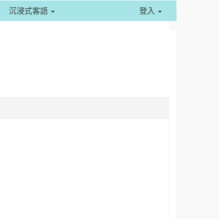
沉浸式客語
登入
⏸