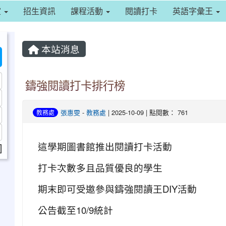
室
招生資訊
課程活動
閱讀打卡
英語字彙王
本站消息
鑄強閱讀打卡排行榜
張惠雯
-
教務處
| 2025-10-09 | 點閱數： 761
教務處
這學期圖書館推出閱讀打卡活動
]
打卡次數多且品質優良的學生
期末即可受邀參與鑄強閱讀王DIY活動
公告截至10/9統計