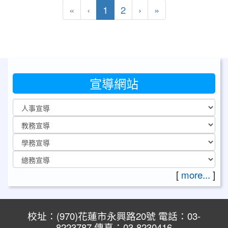
(目前頁次)
下一頁
最後頁
«
‹
1
2
›
»
宣導網站
[
more...
]
校址：(970)花蓮市永興路20號 電話：03-
8223787 傳真：03-8230416