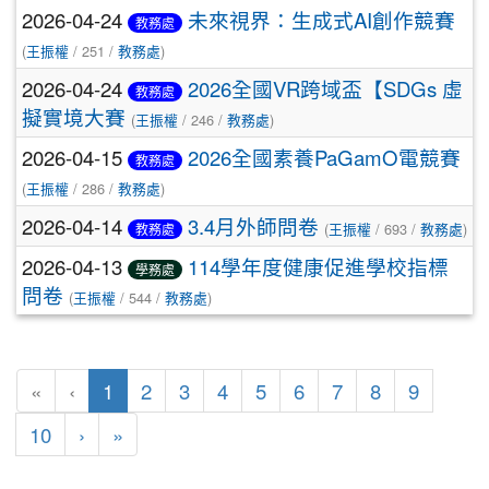
2026-04-24
未來視界：生成式AI創作競賽
教務處
(
王振權
/ 251 /
教務處
)
2026-04-24
2026全國VR跨域盃【SDGs 虛
教務處
擬實境大賽
(
王振權
/ 246 /
教務處
)
2026-04-15
2026全國素養PaGamO電競賽
教務處
(
王振權
/ 286 /
教務處
)
2026-04-14
3.4月外師問卷
(
王振權
/ 693 /
教務處
)
教務處
2026-04-13
114學年度健康促進學校指標
學務處
問卷
(
王振權
/ 544 /
教務處
)
(目前頁次)
«
‹
1
2
3
4
5
6
7
8
9
下一頁
最後頁
10
›
»