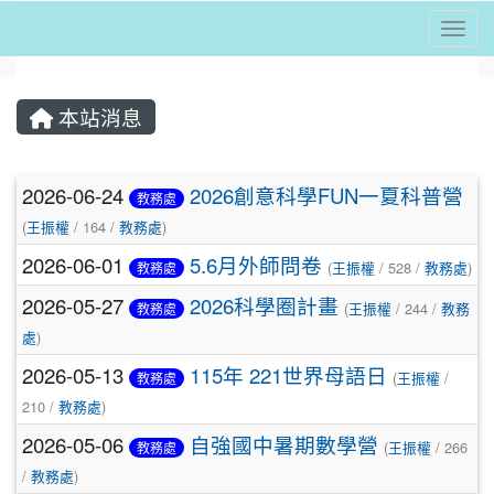
Togg
⏸
本站消息
文章列表
2026-06-24
2026創意科學FUN一夏科普營
教務處
(
王振權
/ 164 /
教務處
)
2026-06-01
5.6月外師問卷
(
王振權
/ 528 /
教務處
)
教務處
2026-05-27
2026科學圈計畫
(
王振權
/ 244 /
教務
教務處
處
)
2026-05-13
115年 221世界母語日
(
王振權
/
教務處
210 /
教務處
)
2026-05-06
自強國中暑期數學營
(
王振權
/ 266
教務處
/
教務處
)